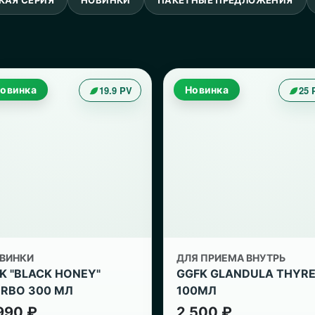
овинка
19.9 PV
Новинка
25 
ВИНКИ
ДЛЯ ПРИЕМА ВНУТРЬ
K "BLACK HONEY"
GGFK GLANDULA THYR
RBO 300 МЛ
100МЛ
990 ₽
2 500 ₽